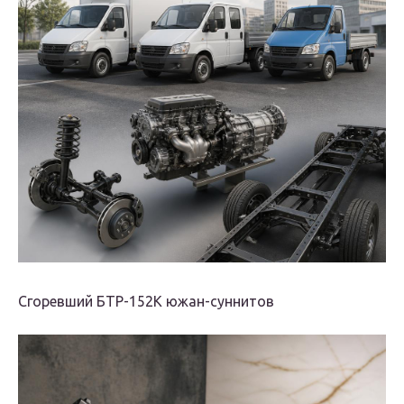
Сгоревший БТР-152К южан-суннитов