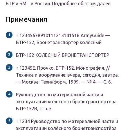
БТР и БМП в России. Подробнее об этом далее.
Примечания
↑
1
2
3
4
5
6
7
8
9
10
11
12
13
14
15
16
ArmyGuide —
БТР-152, Бронетранспортёр колёсный
БТР-152 КОЛЕСНЫЙ БРОНЕТРАНСПОРТЕР
↑
1
2
3
4
5
Е. Прочко.
БТР-152. Монография. //
Техника и вооружение: вчера, сегодня, завтра.
— Москва: Техинформ, 1999. — № 4. — С. 6.
Руководство по материальной части и
эксплуатации колёсного бронетранспортёра
БТР-152В, стр. 5
↑
1
2
3
4
Руководство по материальной части и
эксплуатации колёсного бронетранспортёра