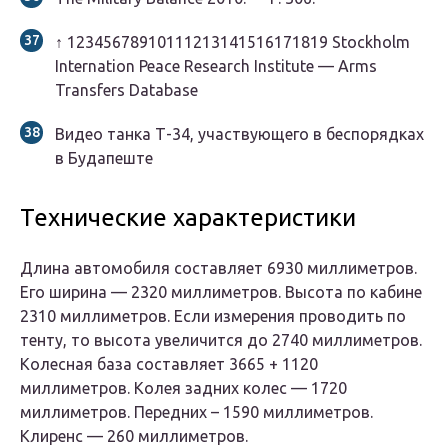
↑
1
2
3
4
5
6
7
8
9
10
11
12
13
14
15
16
17
18
19
Stockholm
Internation Peace Research Institute — Arms
Transfers Database
Видео танка Т-34, участвующего в беспорядках
в Будапеште
Технические характеристики
Длина автомобиля составляет 6930 миллиметров.
Его ширина — 2320 миллиметров. Высота по кабине
2310 миллиметров. Если измерения проводить по
тенту, то высота увеличится до 2740 миллиметров.
Колесная база составляет 3665 + 1120
миллиметров. Колея задних колес — 1720
миллиметров. Передних – 1590 миллиметров.
Клиренс — 260 миллиметров.