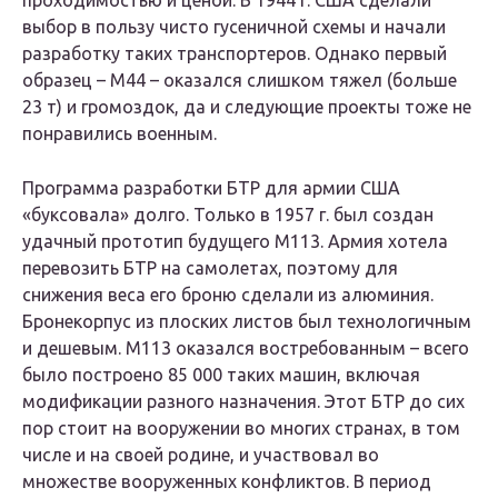
проходимостью и ценой. В 1944 г. США сделали
выбор в пользу чисто гусеничной схемы и начали
разработку таких транспортеров. Однако первый
образец – М44 – оказался слишком тяжел (больше
23 т) и громоздок, да и следующие проекты тоже не
понравились военным.
Программа разработки БТР для армии США
«буксовала» долго. Только в 1957 г. был создан
удачный прототип будущего М113. Армия хотела
перевозить БТР на самолетах, поэтому для
снижения веса его броню сделали из алюминия.
Бронекорпус из плоских листов был технологичным
и дешевым. М113 оказался востребованным – всего
было построено 85 000 таких машин, включая
модификации разного назначения. Этот БТР до сих
пор стоит на вооружении во многих странах, в том
числе и на своей родине, и участвовал во
множестве вооруженных конфликтов. В период