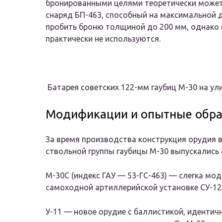
бронированными целями теоретически может
снаряд БП-463, способный на максимальной 
пробить броню толщиной до 200 мм, однако 
практически не используются.
Батарея советских 122-мм гаубиц М-30 на ул
Модификации и опытные обра
За время производства конструкция орудия в
ствольной группы гаубицы М-30 выпускались
М-30С (индекс ГАУ — 53-ГС-463) — слегка мо
самоходной артиллерийской установке СУ-12
У-11 — новое орудие с баллистикой, идентич