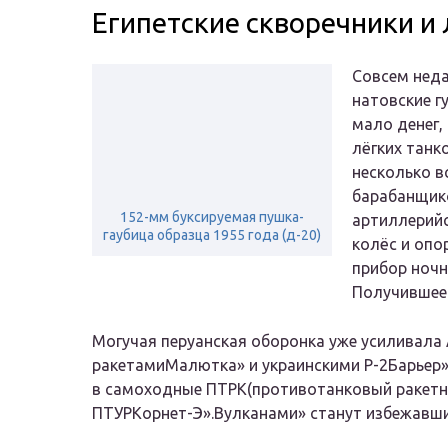
Египетские скворечники и
Совсем неда
натовские г
мало денег,
лёгких танк
несколько в
барабанщик
152-мм буксируемая пушка-
артиллерийс
гаубица образца 1955 года (д-20)
колёс и опо
прибор ночн
Получившеес
Могучая перуанская оборонка уже усиливал
ракетамиМалютка» и украинскими Р-2Барьер»
в самоходные ПТРК(противотанковый ракетны
ПТУРКорнет-Э».Вулканами» станут избежавши