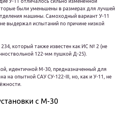
дие У-11 отличалось сильно изменённой
оторые были уменьшены в размерах для лучшей
отделения машины. Самоходный вариант У-11
 не выдержал испытаний по причине низкой
234, который также известен как ИС № 2 (не
нноствольной 122-мм пушкой Д-25).
кой, идентичной М-30, предназначенный для
 на опытной САУ СУ-122-III, но, как и У-11, не
ёжности.
становки с М-30