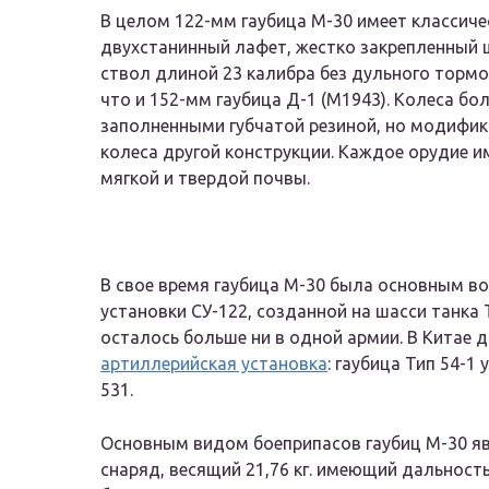
В целом 122-мм гаубица М-30 имеет классич
двухстанинный лафет, жестко закрепленный
ствол длиной 23 калибра без дульного торм
что и 152-мм гаубица Д-1 (М1943). Колеса 
заполненными губчатой резиной, но модифик
колеса другой конструкции. Каждое орудие 
мягкой и твердой почвы.
В свое время гаубица М-30 была основным 
установки СУ-122, созданной на шасси танка 
осталось больше ни в одной армии. В Китае 
артиллерийская установка
: гаубица Тип 54-1
531.
Основным видом боеприпасов гаубиц М-30 я
снаряд, весящий 21,76 кг. имеющий дальность