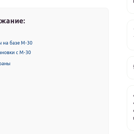
жание:
 на базе М-30
новки с М-30
ираны