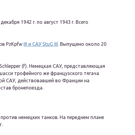
декабря 1942 г. по август 1943 г. Всего
ков PzKpfw
III и САУ StuG III
. Выпущено около 20
e-Schlepper (f). Немецкая САУ, представляющая
шасси трофейного же французского тягача
ной САУ, действовавшей во Франции на
став бронепоезда.
 против немецких танков. На переднем плане
т.