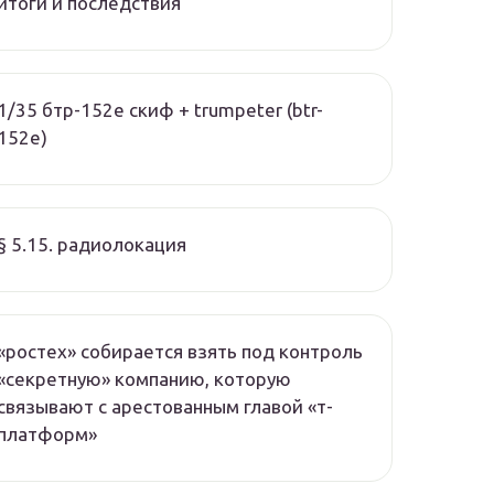
итоги и последствия
1/35 бтр-152е скиф + trumpeter (btr-
152e)
§ 5.15. радиолокация
«ростех» собирается взять под контроль
«секретную» компанию, которую
связывают с арестованным главой «т-
платформ»