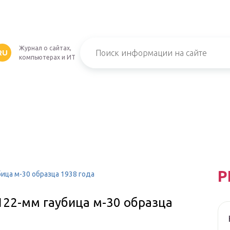
Журнал о сайтах,
RU
компьютерах и ИТ
Р
ица м-30 образца 1938 года
122-мм гаубица м-30 образца