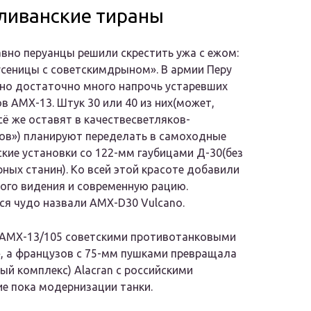
 ливанские тираны
вно перуанцы решили скрестить ужа с ежом:
усеницы с советскимдрыном». В армии Перу
 но достаточно много напрочь устаревших
ов AMX-13. Штук 30 или 40 из них(может,
сё же оставят в качествесветляков-
ов») планируют переделать в самоходные
кие установки со 122-мм гаубицами Д-30(без
рных станин). Ко всей этой красоте добавили
ого видения и современную рацию.
я чудо назвали AMX-D30 Vulcano.
а АМX-13/105 советскими противотанковыми
, а французов с 75-мм пушками превращала
й комплекс) Alacran с российскими
е пока модернизации танки.